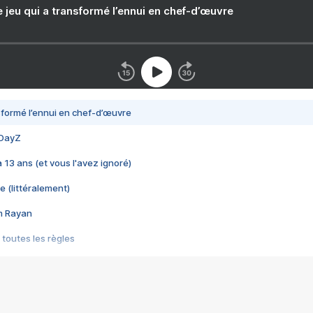
e jeu qui a transformé l’ennui en chef-d’œuvre
nsformé l’ennui en chef-d’œuvre
 DayZ
 a 13 ans (et vous l'avez ignoré)
e (littéralement)
im Rayan
 toutes les règles
s les jeux vidéo
us choquant de Rockstar ? - Le scandale BULLY