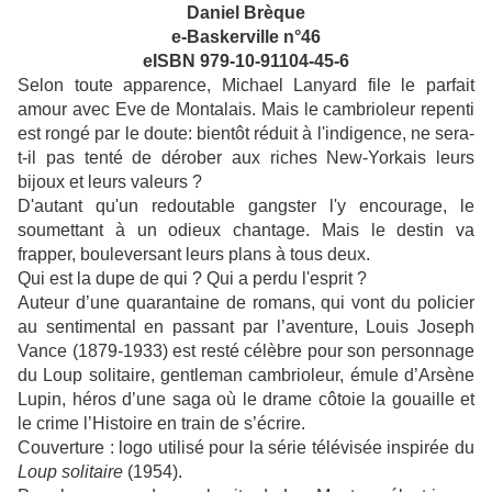
Daniel Brèque
e-Baskerville n°46
eISBN 979-10-91104-45-6
Selon toute apparence, Michael Lanyard file le parfait
amour avec Eve de Montalais. Mais le cambrioleur repenti
est rongé par le doute: bientôt réduit à l'indigence, ne sera-
t-il pas tenté de dérober aux riches New-Yorkais leurs
bijoux et leurs valeurs ?
D'autant qu'un redoutable gangster l'y encourage, le
soumettant à un odieux chantage. Mais le destin va
frapper, bouleversant leurs plans à tous deux.
Qui est la dupe de qui ? Qui a perdu l'esprit ?
Auteur d’une quarantaine de romans, qui vont du policier
au sentimental en passant par l’aventure, Louis Joseph
Vance (1879-1933) est resté célèbre pour son personnage
du Loup solitaire, gentleman cambrioleur, émule d’Arsène
Lupin, héros d’une saga où le drame côtoie la gouaille et
le crime l’Histoire en train de s’écrire.
Couverture : logo utilisé pour la série télévisée inspirée du
Loup solitaire
(1954).