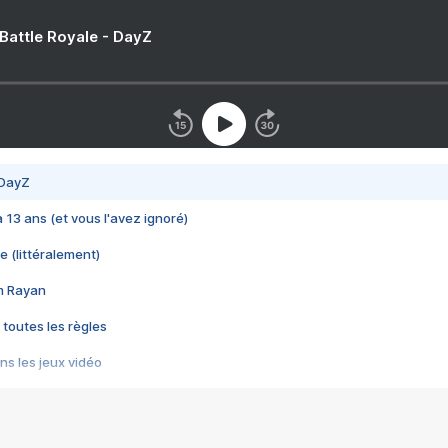
 Battle Royale - DayZ
 DayZ
 a 13 ans (et vous l'avez ignoré)
e (littéralement)
im Rayan
 toutes les règles
s les jeux vidéo
us choquant de Rockstar ? - Le scandale BULLY
e plus moche de Steam