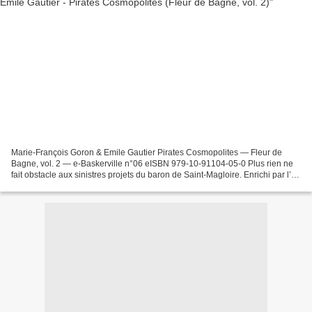
Marie-François Goron & Emile Gautier Pirates Cosmopolites — Fleur de
Bagne, vol. 2 — e-Baskerville n°06 eISBN 979-10-91104-05-0 Plus rien ne
fait obstacle aux sinistres projets du baron de Saint-Magloire. Enrichi par l’or
du Pr Sokoloff, mais aussi par...