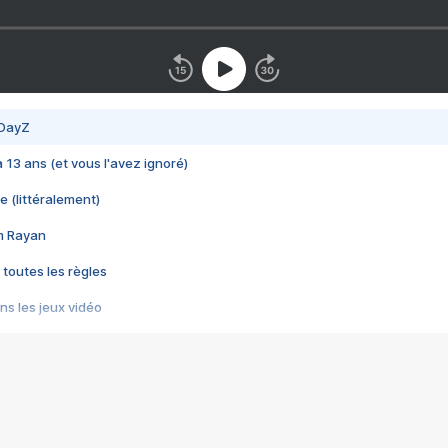
 DayZ
 a 13 ans (et vous l'avez ignoré)
e (littéralement)
im Rayan
 toutes les règles
s les jeux vidéo
us choquant de Rockstar ? - Le scandale BULLY
e plus moche de Steam
du RÊVE tourne au CAUCHEMAR