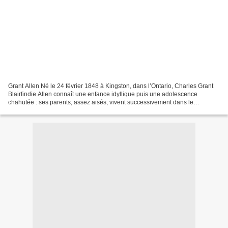
Grant Allen Né le 24 février 1848 à Kingston, dans l’Ontario, Charles Grant
Blairfindie Allen connaît une enfance idyllique puis une adolescence
chahutée : ses parents, assez aisés, vivent successivement dans le
Connecticut, en France — où Grant, âgé...