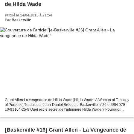
de Hilda Wade
Publié le 14/04/2015 à 21:54
Par
Baskerville
Grant Allen La vengeance de Hilda Wade [Hilda Wade: A Woman of Tenacity
of Purpose] Traduit par Jean-Daniel Brèque e-Baskerville n°26 eISBN 979-
10-91104-25-8 Quel est le secret de l’infirmière Hilda Wade ? Pourquoi
s’intéresse-t-elle autant au Pr Sebastian,...
[Baskerville #16] Grant Allen - La Vengeance de