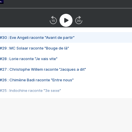
#30 : Eve Angeli raconte "Avant de partir"
#29 : MC Solaar raconte "Bouge de là"
28 : Lorie raconte "Je vais vite"
#27 : Christophe Willem raconte "Jacques a dit"
#26 : Chimène Badi raconte "Entre nous"
#25 : Indochine raconte "3e sexe"
#24 : Zaho raconte "C'est chelou"
#23 : Patrick Bruel raconte "Au café des délices"
#22 : Kyo raconte "Le chemin"