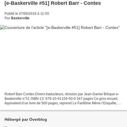
[e-Baskerville #51] Robert Barr - Contes
Publié le 07/06/2016 à 11:55
Par
Baskerville
Robert Barr Contes Divers traducteurs, révision par Jean-Daniel Brèque e-
Baskerville n°51 ISBN-13: 979-10-91104-50-0 347 pages Ce gros recueil,
équivalent d’un livre de 500 pages, reprend Le Fantôme Mène l’Enquête, Le
Sablier, Un Passager Encombrant,...
Hébergé par Overblog