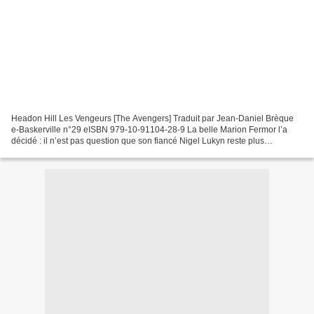
Headon Hill Les Vengeurs [The Avengers] Traduit par Jean-Daniel Brèque
e-Baskerville n°29 eISBN 979-10-91104-28-9 La belle Marion Fermor l’a
décidé : il n’est pas question que son fiancé Nigel Lukyn reste plus
longtemps dans l’asile d’aliénés où sa mère...