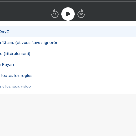
 DayZ
 a 13 ans (et vous l'avez ignoré)
e (littéralement)
im Rayan
 toutes les règles
s les jeux vidéo
us choquant de Rockstar ? - Le scandale BULLY
e plus moche de Steam
du RÊVE tourne au CAUCHEMAR
pendant 8 heures