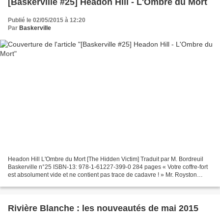
[Baskerville #25] Headon Hill - L'Ombre du Mort
Publié le 02/05/2015 à 12:20
Par
Baskerville
Headon Hill L'Ombre du Mort [The Hidden Victim] Traduit par M. Bordreuil
Baskerville n°25 ISBN-13: 978-1-61227-399-0 284 pages « Votre coffre-fort
est absolument vide et ne contient pas trace de cadavre ! » Mr. Royston
Meldreth, négociant respectable...
Rivière Blanche : les nouveautés de mai 2015