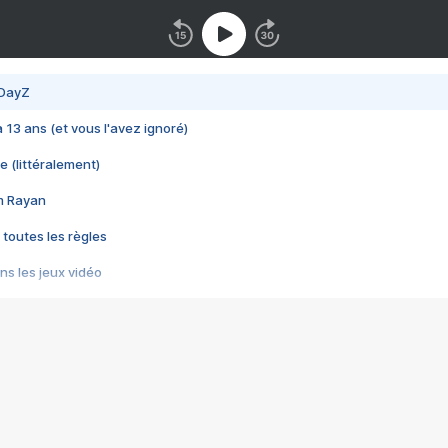
 DayZ
 a 13 ans (et vous l'avez ignoré)
e (littéralement)
im Rayan
 toutes les règles
s les jeux vidéo
us choquant de Rockstar ? - Le scandale BULLY
e plus moche de Steam
du RÊVE tourne au CAUCHEMAR
pendant 8 heures