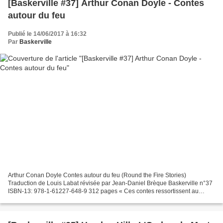
[Baskerville #37] Arthur Conan Doyle - Contes
autour du feu
Publié le 14/06/2017 à 16:32
Par
Baskerville
Arthur Conan Doyle Contes autour du feu (Round the Fire Stories)
Traduction de Louis Labat révisée par Jean-Daniel Brèque Baskerville n°37
ISBN-13: 978-1-61227-648-9 312 pages « Ces contes ressortissent au
grotesque et au terrifiant — des contes à lire...