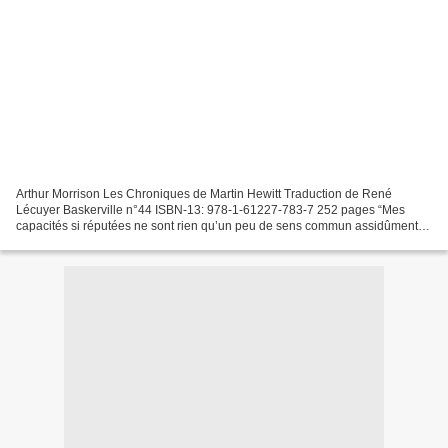
Arthur Morrison Les Chroniques de Martin Hewitt Traduction de René
Lécuyer Baskerville n°44 ISBN-13: 978-1-61227-783-7 252 pages “Mes
capacités si réputées ne sont rien qu’un peu de sens commun assidûment
exercé et développé par l’habitude.” On l’a retrouvé...