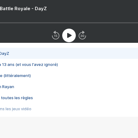
 Battle Royale - DayZ
 DayZ
 a 13 ans (et vous l'avez ignoré)
e (littéralement)
im Rayan
 toutes les règles
s les jeux vidéo
us choquant de Rockstar ? - Le scandale BULLY
e plus moche de Steam