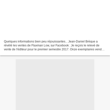
Quelques informations bien peu réjouissantes... Jean-Daniel Brèque a
révélé les ventes de Flaxman Low, sur Facebook : Je reçois le relevé de
vente de l'éditeur pour le premier semestre 2017. Onze exemplaires vendus.
Onze. 11. Je vous remercie de votre...