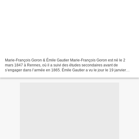
Marie-François Goron & Émile Gautier Marie-François Goron est né le 2
mars 1847 à Rennes, où il a suivi des études secondaires avant de
s’engager dans l’armée en 1865. Émile Gautier a vu le jour le 19 janvier
1853, lui aussi à Rennes. Tous deux se connaissaient...