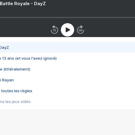
 Battle Royale - DayZ
 DayZ
 a 13 ans (et vous l'avez ignoré)
e (littéralement)
im Rayan
 toutes les règles
s les jeux vidéo
us choquant de Rockstar ? - Le scandale BULLY
e plus moche de Steam
du RÊVE tourne au CAUCHEMAR