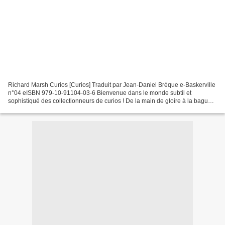
Richard Marsh Curios [Curios] Traduit par Jean-Daniel Brèque e-Baskerville
n°04 eISBN 979-10-91104-03-6 Bienvenue dans le monde subtil et
sophistiqué des collectionneurs de curios ! De la main de gloire à la bague-
poison, en passant par la pipe maudite...