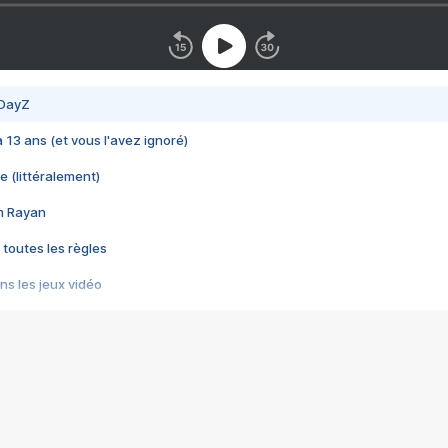
 DayZ
 a 13 ans (et vous l'avez ignoré)
e (littéralement)
im Rayan
 toutes les règles
s les jeux vidéo
us choquant de Rockstar ? - Le scandale BULLY
e plus moche de Steam
du RÊVE tourne au CAUCHEMAR
pendant 8 heures