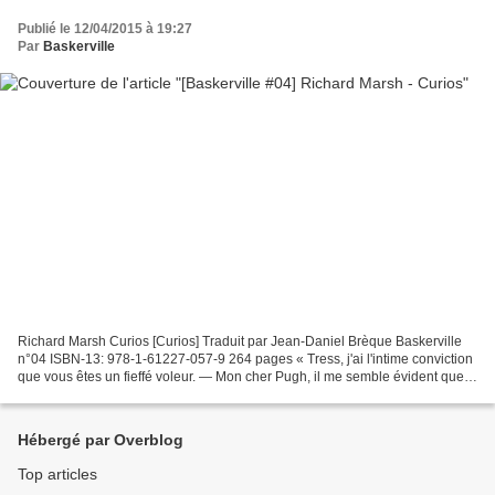
Publié le 12/04/2015 à 19:27
Par
Baskerville
Richard Marsh Curios [Curios] Traduit par Jean-Daniel Brèque Baskerville
n°04 ISBN-13: 978-1-61227-057-9 264 pages « Tress, j'ai l'intime conviction
que vous êtes un fieffé voleur. — Mon cher Pugh, il me semble évident que
vous en êtes un autre. » Bienvenue...
Hébergé par Overblog
Top articles