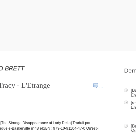
D BRETT
Dern
Tracy - L'Etrange
…
[B
En
[e
En
 [The Strange Disappearance of Lady Delia] Traduit par
[B
que e-Baskerville n°48 eISBN : 979-10-91104-47-0 Qu'est-il
Va