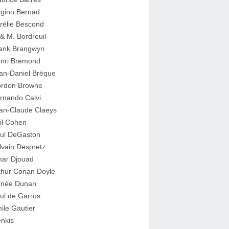
gino Bernad
rélie Bescond
 & M. Bordreuil
ank Brangwyn
nri Bremond
an-Daniel Brèque
rdon Browne
rnando Calvi
an-Claude Claeys
il Cohen
ul DeGaston
lvain Despretz
ar Djouad
thur Conan Doyle
née Dunan
ul de Garros
ile Gautier
nkis