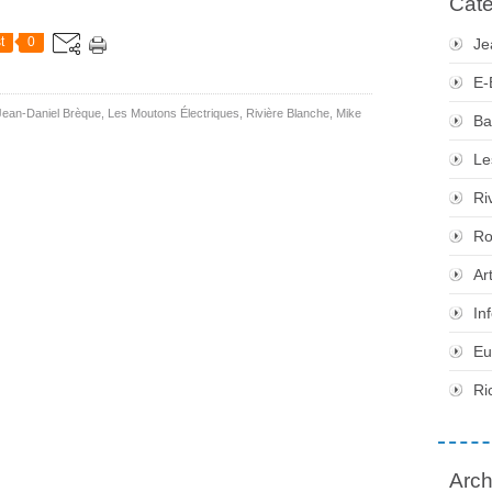
Caté
t
0
Je
E-
Jean-Daniel Brèque
,
Les Moutons Électriques
,
Rivière Blanche
,
Mike
Ba
Le
Ri
Ro
Ar
In
Eu
Ri
Arch