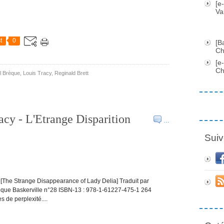
[e
Va
t
0
[B
Ch
[e
Ch
l Brèque
,
Louis Tracy
,
Reginald Brett
acy - L'Etrange Disparition
…
Suiv
 [The Strange Disappearance of Lady Delia] Traduit par
que Baskerville n°28 ISBN-13 : 978-1-61227-475-1 264
 de perplexité....