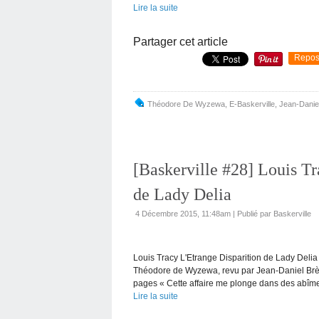
Lire la suite
Partager cet article
Repos
Théodore De Wyzewa
,
E-Baskerville
,
Jean-Danie
[Baskerville #28] Louis Tr
de Lady Delia
4 Décembre 2015, 11:48am
|
Publié par Baskerville
Louis Tracy L'Etrange Disparition de Lady Delia
Théodore de Wyzewa, revu par Jean-Daniel Brè
pages « Cette affaire me plonge dans des abîmes
Lire la suite