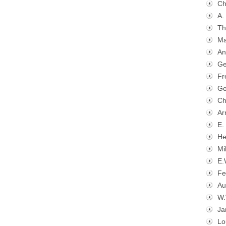
Ch
A.
Th
Ma
An
Ge
Fr
Ge
Ch
Ar
E.
He
Mi
E.
Fe
Au
W.
Ja
Lo