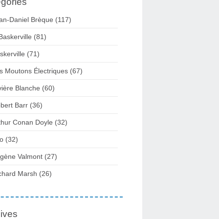
gories
an-Daniel Brèque (117)
Baskerville (81)
skerville (71)
s Moutons Électriques (67)
vière Blanche (60)
bert Barr (36)
thur Conan Doyle (32)
fo (32)
gène Valmont (27)
chard Marsh (26)
ives