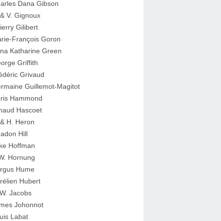
arles Dana Gibson
 & V. Gignoux
ierry Gilibert
rie-François Goron
na Katharine Green
orge Griffith
édéric Grivaud
rmaine Guillemot-Magitot
ris Hammond
naud Hascoet
 & H. Heron
adon Hill
ke Hoffman
W. Hornung
rgus Hume
rélien Hubert
W. Jacobs
mes Johonnot
uis Labat