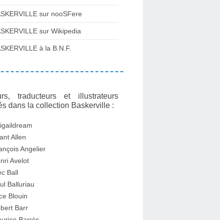
SKERVILLE sur nooSFere
SKERVILLE sur Wikipedia
SKERVILLE à la B.N.F.
rs, traducteurs et illustrateurs
és dans la collection Baskerville :
igaildream
ant Allen
ançois Angelier
nri Avelot
ec Ball
ul Balluriau
ice Blouin
bert Barr
urice Barrès