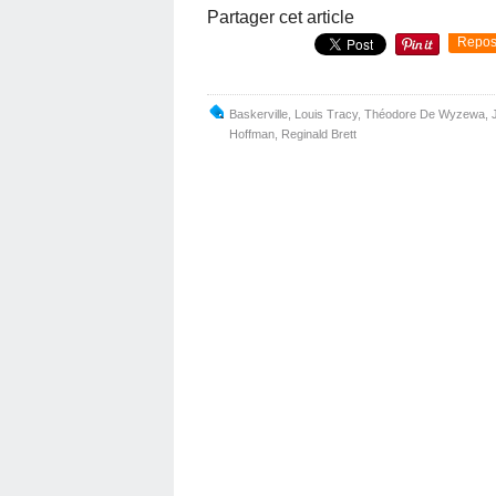
Partager cet article
Repos
Baskerville
,
Louis Tracy
,
Théodore De Wyzewa
,
Hoffman
,
Reginald Brett