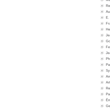
Re
Au
E.
Fr
He
Je
Go
Fe
Je
Ph
Pa
Sy
Am
Ar
Re
Pa
Ém
Ge