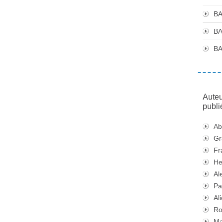
BA
BA
BA
Auteu
publi
Ab
Gr
Fr
He
Al
Pa
Al
Ro
Ma