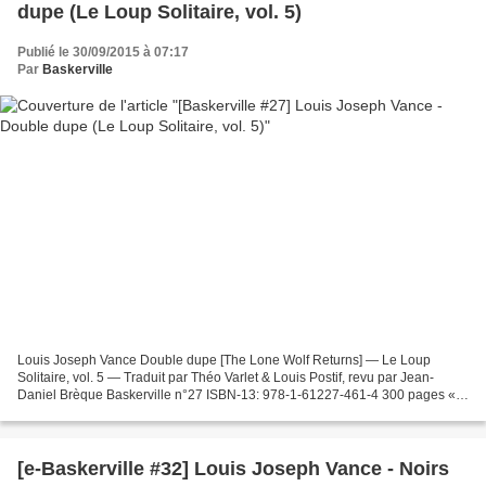
dupe (Le Loup Solitaire, vol. 5)
Publié le 30/09/2015 à 07:17
Par
Baskerville
Louis Joseph Vance Double dupe [The Lone Wolf Returns] — Le Loup
Solitaire, vol. 5 — Traduit par Théo Varlet & Louis Postif, revu par Jean-
Daniel Brèque Baskerville n°27 ISBN-13: 978-1-61227-461-4 300 pages «
Vole-t-il parce qu’il est dans le besoin ?...
[e-Baskerville #32] Louis Joseph Vance - Noirs