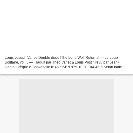
Louis Joseph Vance Double dupe [The Lone Wolf Returns] — Le Loup
Solitaire, vol. 5 — Traduit par Théo Varlet & Louis Postif, revu par Jean-
Daniel Brèque e-Baskerville n°46 eISBN 979-10-91104-45-6 Selon toute
apparence, Michael Lanyard file le parfait...