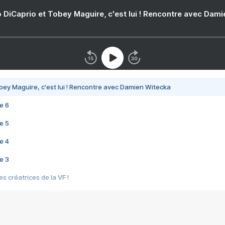
 DiCaprio et Tobey Maguire, c'est lui ! Rencontre avec Dam
bey Maguire, c'est lui ! Rencontre avec Damien Witecka
e 6
e 5
e 4
e 3
s créatrices de la VF !
e 2
e 1