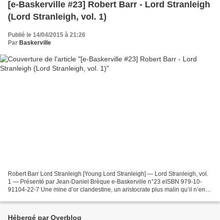
[e-Baskerville #23] Robert Barr - Lord Stranleigh
(Lord Stranleigh, vol. 1)
Publié le 14/04/2015 à 21:26
Par
Baskerville
Robert Barr Lord Stranleigh [Young Lord Stranleigh] — Lord Stranleigh, vol.
1 — Présenté par Jean-Daniel Brèque e-Baskerville n°23 eISBN 979-10-
91104-22-7 Une mine d’or clandestine, un aristocrate plus malin qu’il n’en a
l’air... et voilà comment on sauve...
Hébergé par Overblog