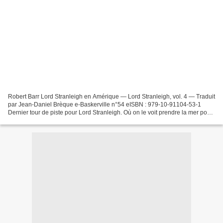
Robert Barr Lord Stranleigh en Amérique — Lord Stranleigh, vol. 4 — Traduit
par Jean-Daniel Brèque e-Baskerville n°54 eISBN : 979-10-91104-53-1
Dernier tour de piste pour Lord Stranleigh. Où on le voit prendre la mer pour
visiter le Nouveau Monde incognito,...