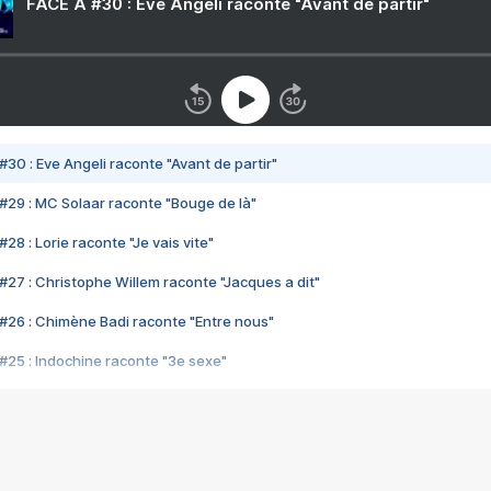
FACE A #30 : Eve Angeli raconte "Avant de partir"
#30 : Eve Angeli raconte "Avant de partir"
#29 : MC Solaar raconte "Bouge de là"
28 : Lorie raconte "Je vais vite"
#27 : Christophe Willem raconte "Jacques a dit"
#26 : Chimène Badi raconte "Entre nous"
#25 : Indochine raconte "3e sexe"
#24 : Zaho raconte "C'est chelou"
#23 : Patrick Bruel raconte "Au café des délices"
#22 : Kyo raconte "Le chemin"