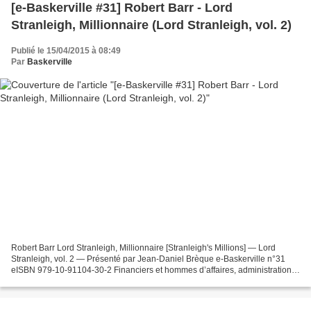
[e-Baskerville #31] Robert Barr - Lord
Stranleigh, Millionnaire (Lord Stranleigh, vol. 2)
Publié le 15/04/2015 à 08:49
Par
Baskerville
Robert Barr Lord Stranleigh, Millionnaire [Stranleigh's Millions] — Lord
Stranleigh, vol. 2 — Présenté par Jean-Daniel Brèque e-Baskerville n°31
eISBN 979-10-91104-30-2 Financiers et hommes d’affaires, administration
tatillonne et même bagarreurs des...