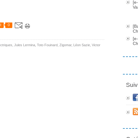
[e
Va
t
0
[B
Ch
[e
Ch
ctriques
,
Jules Lermina
,
Toto Fouinard
,
Zigomar
,
Léon Sazie
,
Victor
Suiv