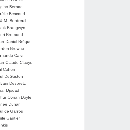
gino Bernad
rélie Bescond
 & M. Bordreuil
ank Brangwyn
nri Bremond
an-Daniel Brèque
rdon Browne
rnando Calvi
an-Claude Claeys
il Cohen
ul DeGaston
lvain Despretz
ar Djouad
thur Conan Doyle
née Dunan
ul de Garros
ile Gautier
nkis