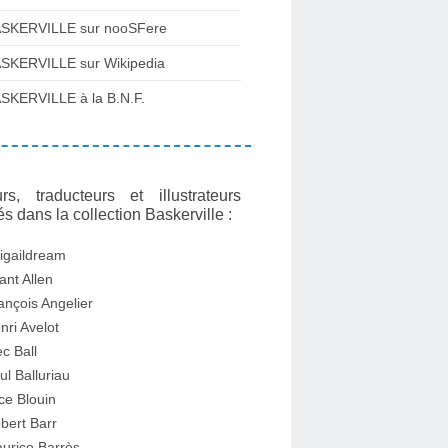
SKERVILLE sur nooSFere
SKERVILLE sur Wikipedia
SKERVILLE à la B.N.F.
rs, traducteurs et illustrateurs
és dans la collection Baskerville :
igaildream
ant Allen
ançois Angelier
nri Avelot
ec Ball
ul Balluriau
ice Blouin
bert Barr
urice Barrès