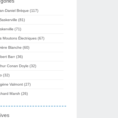
gories
an-Daniel Brèque (117)
Baskerville (81)
skerville (71)
s Moutons Électriques (67)
vière Blanche (60)
bert Barr (36)
thur Conan Doyle (32)
fo (32)
gène Valmont (27)
chard Marsh (26)
ives