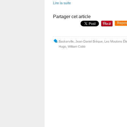
Lire la suite
Partager cet article
Repos
Baskerville
,
Jean-Daniel Brèque
,
Les Moutons Éle
Hugo
,
William Cobb