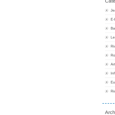
Caté
Je
E-
Ba
Le
Ri
Ro
Ar
In
Eu
Ri
Arch