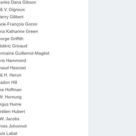
arles Dana Gibson
 & V. Gignoux
ierry Gilibert
rie-François Goron
na Katharine Green
orge Griffith
édéric Grivaud
rmaine Guillemot-Magitot
ris Hammond
naud Hascoet
 & H. Heron
adon Hill
ke Hoffman
W. Hornung
rgus Hume
rélien Hubert
W. Jacobs
mes Johonnot
uis Labat