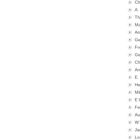
Ch
A.
Th
Ma
An
Ge
Fr
Ge
Ch
Ar
E.
He
Mi
E.
Fe
Au
W.
Ja
Lo