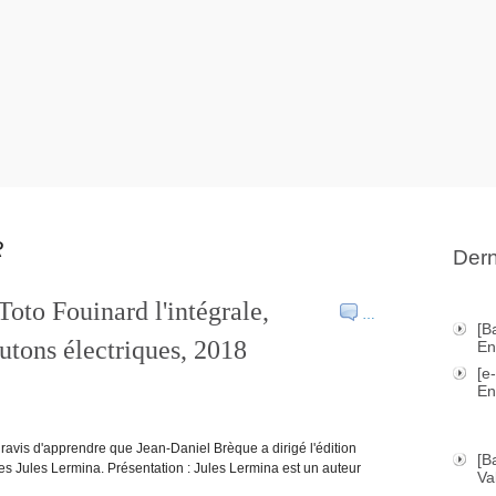
R
Dern
Toto Fouinard l'intégrale,
…
[B
utons électriques, 2018
En
[e
En
 ravis d'apprendre que Jean-Daniel Brèque a dirigé l'édition
[B
es Jules Lermina. Présentation : Jules Lermina est un auteur
Va