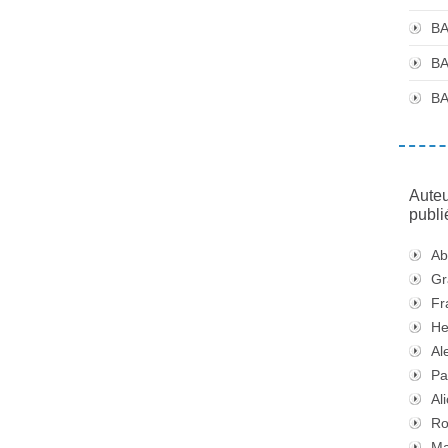
BA
BA
BA
Auteu
publi
Ab
Gr
Fr
He
Al
Pa
Al
Ro
Ma