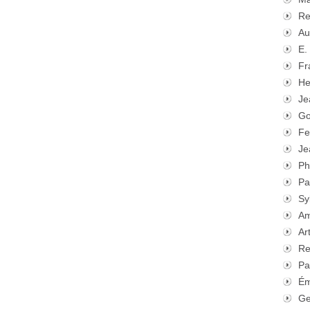
Re
Au
E.
Fr
He
Je
Go
Fe
Je
Ph
Pa
Sy
Am
Ar
Re
Pa
Ém
Ge